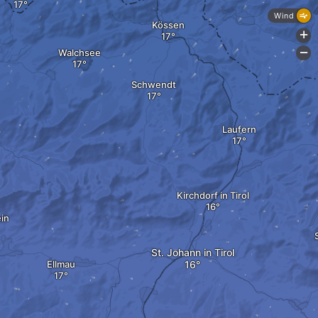
Wind
Kössen
+
Walchsee
-
Schwendt
Laufern
Kirchdorf in Tirol
ein
St. Johann in Tirol
Ellmau