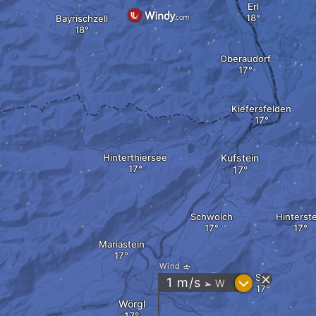
Erl
Bayrischzell
Oberaudorf
Kiefersfelden
Hinterthiersee
Kufstein
Schwoich
Hinterst
Mariastein
Wind
Söll
?
1
m/s
W
"
Wörgl