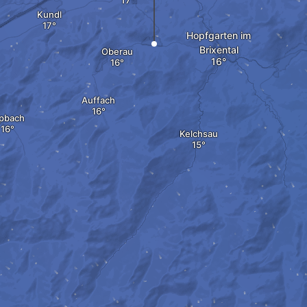
Kundl
Hopfgarten im
Brixental
Oberau
Auffach
lpbach
Kelchsau