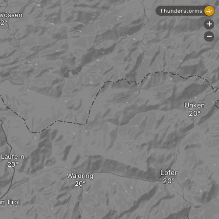
Thunderstorms
wössen
+
-
Unken
Laufern
Lofer
Waidring
in Tirol