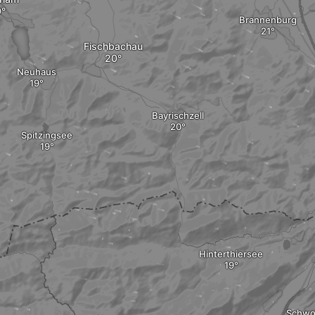
Brannenburg
Fischbachau
Neuhaus
Bayrischzell
Spitzingsee
Hinterthiersee
Schwo