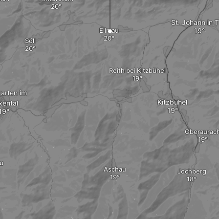
St. Johann in T
Ellmau
Söll
Reith bei Kitzbühel
arten im
Kitzbühel
xental
Oberaurac
u
Aschau
Jochberg