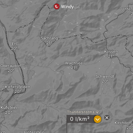
Unter
Sachrang
Erl
Kössen
Walchsee
Oberaudorf
Schwendt
Kiefersfelden
Kufstein
Thunderstorms
?
0 l/km²
Kirchdorf 
ich
Hinterstein