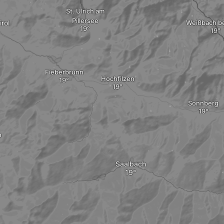
St. Ulrich am
Pillersee
irol
Weißbach be
Fieberbrunn
Hochfilzen
Sonnberg
h
Saalbach