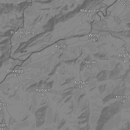
Mariastein
Brandenberg
Wörgl
Kundl
Hopfg
Bri
Oberau
Brixlegg
Auffach
Alpbach
Kelchsa
tters
ügen