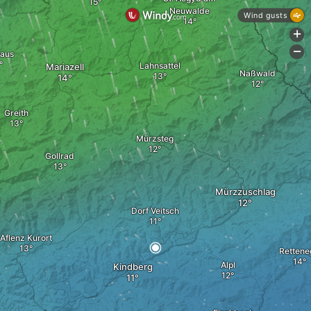
Neuwalde
Wind gusts
+
-
aus
Lahnsattel
Mariazell
Naßwald
Greith
Mürzsteg
Gollrad
Mürzzuschlag
Dorf Veitsch
Aflenz Kurort
Rettene
Alpl
Kindberg