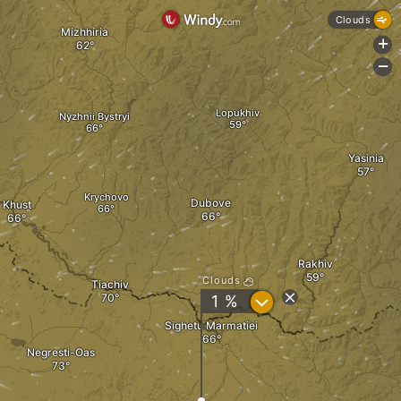
Clouds
Mizhhiria
+
-
Lopukhiv
Nyzhnii Bystryi
Yasinia
Krychovo
Dubove
Khust
Rakhiv
Clouds
Tiachiv
?
1 %
Sighetu Marmatiei
Negresti-Oas