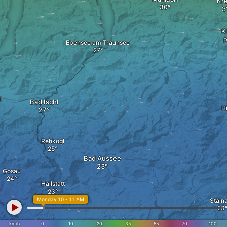
Kr
K
P
Ebensee am Traunsee
l
Bad Ischl
H
Rehkogl
Bad Aussee
Gosau
Hallstatt
Monday 10 - 11 AM
Stain
km/h
0
10
20
35
55
70
100