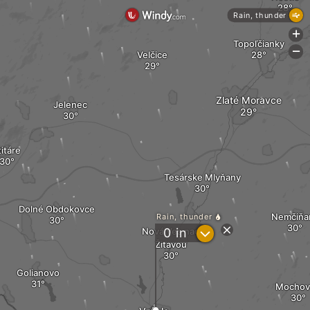
Rain, thunder
+
Topoľčianky
-
Velčice
Zlaté Moravce
Jelenec
titáre
Tesárske Mlyňany
Dolné Obdokovce
Nemčiňa
Rain, thunder
?
Nová Ves nad
0
in
Žitavou
Golianovo
Mochov