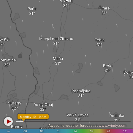
Vráble
Čifáre
Paňa
Michal nad Žitavou
ký Kýr
Tehla
Maňa
Komjatice
Beša
Dolný
Podhájska
Šurany
Dolný Ohaj
Veľké Lovce
Dedinka
Monday 10 - 9 AM
Awesome weather forecast at
www.windy.com
Bánov
Bešeňov
in
.06
.08
.11
.24
.39
.78
1.2