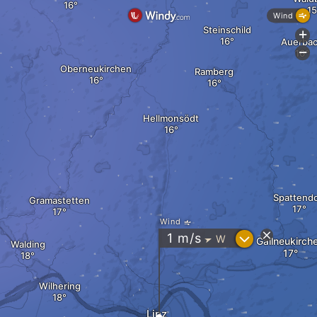
Wind
Steinschild
+
Auerba
-
Oberneukirchen
Ramberg
Hellmonsödt
Spattendo
Gramastetten
Wind
?
1
m/s
W
"
Gallneukirch
Walding
Wilhering
Linz