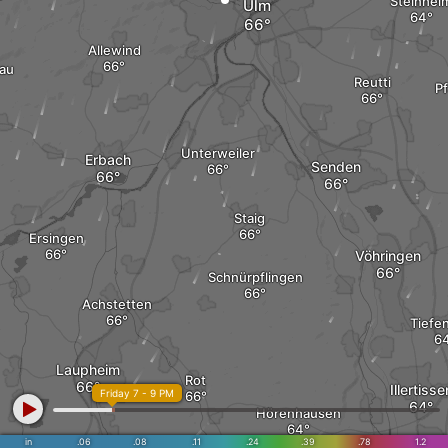
Steinhei
Ulm
Allewind
au
Reutti
Pf
Unterweiler
Erbach
Senden
Staig
Ersingen
Vöhringen
Schnürpflingen
Achstetten
Tiefe
Laupheim
Rot
Illertisse
Friday 7 - 9 PM
Hörenhausen
in
.06
.08
.11
.24
.39
.78
1.2