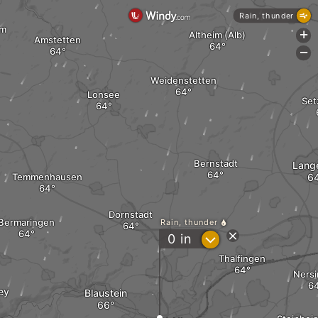
Rain, thunder
im
Altheim (Alb)
+
Amstetten
-
Weidenstetten
Lonsee
Set
Bernstadt
Lang
Temmenhausen
Dornstadt
Bermaringen
Rain, thunder
?
0
in
Thalfingen
Ners
ey
Blaustein