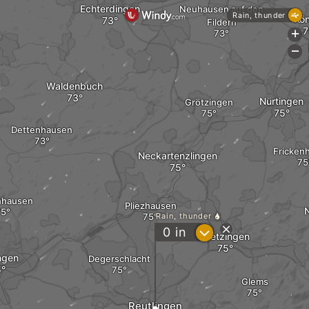
Echterdingen
Neuhausen auf den
Rain, thunder
Kö
Fildern
+
-
Waldenbuch
Nürtingen
Grötzingen
Dettenhausen
Fricken
Neckartenzlingen
nhausen
Pliezhausen
Rain, thunder
?
0
in
Metzingen
ngen
Degerschlacht
Glems
Reutlingen