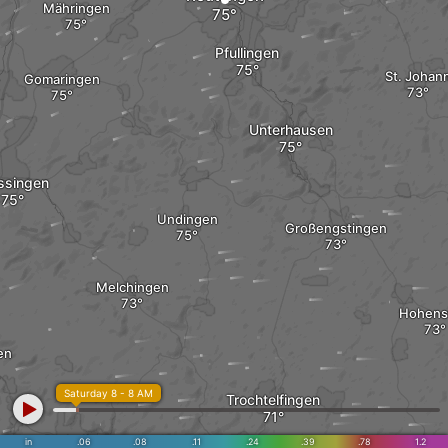
Mähringen
Pfullingen
St. Johan
Gomaringen
Unterhausen
ssingen
Undingen
Großengstingen
Melchingen
Hohens
en
Saturday 8 - 8 AM
Trochtelfingen
Burladingen
in
.06
.08
.11
.24
.39
.78
1.2