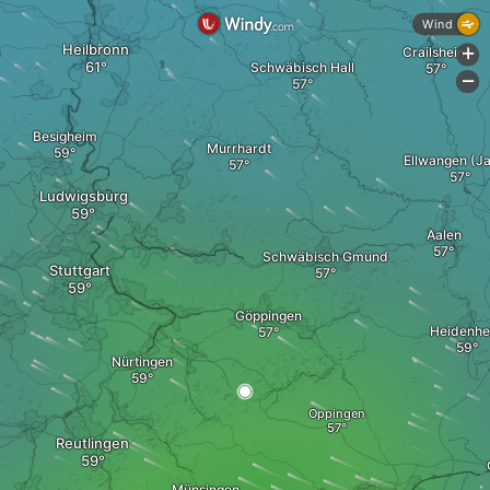
Wind
Heilbronn
Crailsheim
+
Schwäbisch Hall
-
Besigheim
Murrhardt
Ellwangen (Ja
Ludwigsburg
Aalen
Schwäbisch Gmünd
Stuttgart
Göppingen
Heidenhe
Nürtingen
Oppingen
Reutlingen
Münsingen