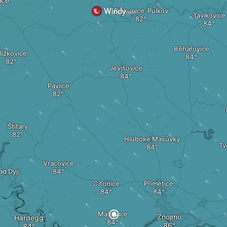
ice
Biskupice-Pulkov
Tavíkovice
Běhařovice
lížkovice
Jevišovice
Pavlice
Štítary
Hluboké Mašůvky
Tv
Vracovice
d Dyjí
Citonice
Přímětice
Mašovice
Znojmo
Hardegg