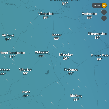
Wind
+
Vémyslice
Vedrovice
-
Olbramovice
Kadov
Višňové
Chlupice
Horní Dunajovice
Miroslav
Trnové Pole
Vítonice
Kašenec
ořihráz
Práče
Břežany