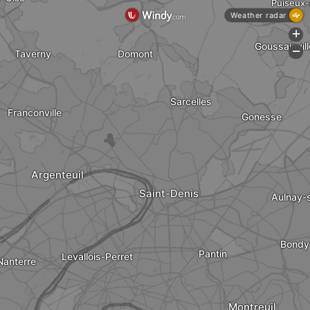
Puiseux-
Weather radar
+
Goussainvill
-
Taverny
Domont
Sarcelles
Franconville
Gonesse
Argenteuil
Saint-Denis
Aulnay-
Bondy
Pantin
Levallois-Perret
Nanterre
Montreuil