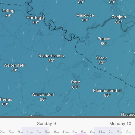
Felling
Mašovice
Znojmo
Hardegg
Popice
Niederfladnitz
Šatov
Weitersfeld
Retz
Kleinriedenthal
Waitzendorf
Theras
Haugsd
Pulkau
Zellerndorf
Sunday 9
Monday 10
rg
2
5
8
11
2
5
8
11
2
5
8
11
2
5
8
PM
PM
PM
PM
AM
AM
AM
AM
PM
PM
PM
PM
AM
AM
AM