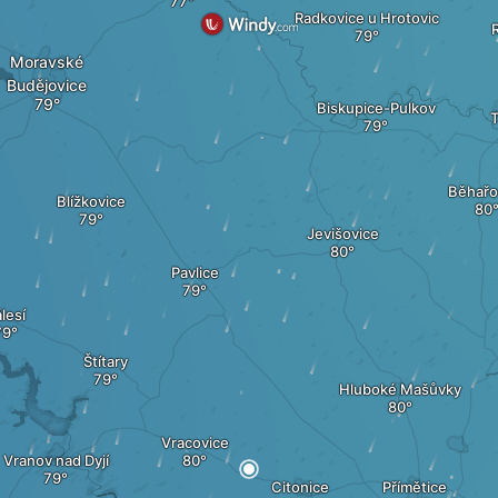
Radkovice u Hrotovic
Moravské
Budějovice
Biskupice-Pulkov
T
Běhařo
Blížkovice
Jevišovice
Pavlice
lesí
Štítary
Hluboké Mašůvky
Vracovice
Vranov nad Dyjí
Citonice
Přímětice