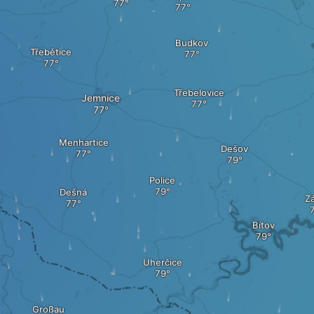
Budkov
Třebětice
Třebelovice
Jemnice
Menhartice
Dešov
Police
Dešná
Zá
Bítov
Uherčice
Großau