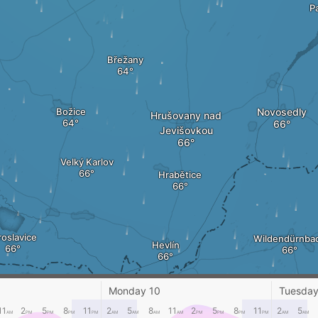
P
Břežany
Božice
Novosedly
Hrušovany nad
Jevišovkou
Velký Karlov
Hrabětice
roslavice
Wildendürnba
Hevlín
Monday 10
Tuesday
Laa an der Thaya
11
2
5
8
11
2
5
8
11
2
5
8
11
2
5
AM
PM
PM
PM
PM
AM
AM
AM
AM
PM
PM
PM
PM
AM
AM