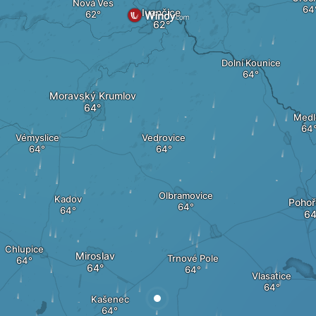
Nová Ves
Ivančice
Dolní Kounice
Moravský Krumlov
Medl
Vémyslice
Vedrovice
Olbramovice
Kadov
Pohoř
Chlupice
Miroslav
Trnové Pole
Vlasatice
Kašenec