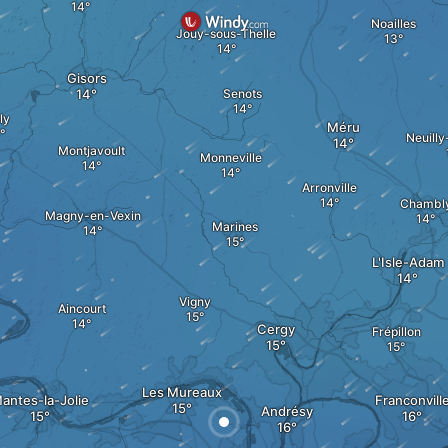
Noailles
Jouy-sous-Thelle
Gisors
Senots
ly
Méru
Neuilly
Montjavoult
Monneville
Arronville
Chambl
Magny-en-Vexin
Marines
L'Isle-Adam
Vigny
Aincourt
Cergy
Frépillon
Les Mureaux
antes-la-Jolie
Franconvill
Andrésy