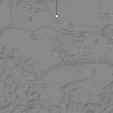
Veľký Sla
Štôla
ec
Svit
Strba
Po
Lučivná
Kravany
Hr
Liptovská Teplička