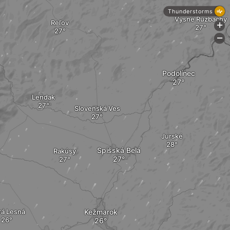
Thunderstorms
Vysne Ruzbachy
Reľov
+
-
Podolínec
Lendak
Slovenská Ves
Jurské
Spišská Belá
Rakúsy
rá Lesná
Kežmarok