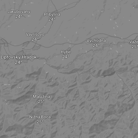
Jakubovany
Pribylina
Vavrišovo
Východná
Važ
Hybe
Liptovský Hrádok
Malužiná
Nižná Boca