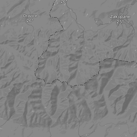
Oravice
Zakopane