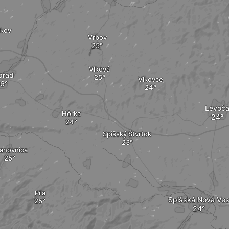
vkov
Vrbov
Vlková
prad
Vlkovce
Levoč
Hôrka
Spišský Štvrtok
anovnica
Píla
Spišská Nová Ve