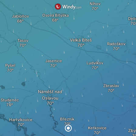
Níhov
Osová Bítýška
Jabloňov
Debl
Velká Bíteš
Tasov
Radoškov
Jasenice
Ludvíkov
Pyšel
Zbraslav
Náměšť nad
Oslavou
Studenec
Březník
Hartvíkovice
Ketkovice
Zbý