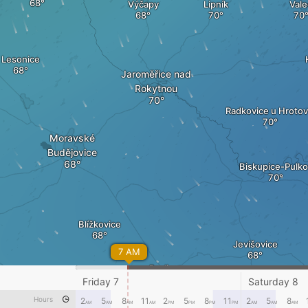
Výčapy
Lipník
Vale
Lesonice
Jaroměřice nad
Rokytnou
Radkovice u Hrotov
Moravské
Budějovice
Biskupice-Pulko
Blížkovice
Jevišovice
7 AM
Pavlice
Friday 7
Saturday 8
Zálesí
Hours
2
5
8
11
2
5
8
11
2
5
8
AM
AM
AM
AM
PM
PM
PM
PM
AM
AM
AM