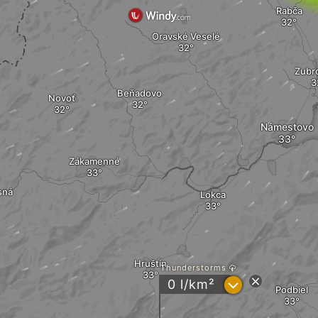
Rabča
Oravské Veselé
Zubr
Beňadovo
Novoť
Námestovo
Zákamenné
sná
Lokca
Hruštín
Thunderstorms
?
0 l/km²
Podbiel