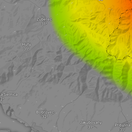
Zuberec
Huty
á Sielnica
Bobrovec
Jakubovany
Pribylina