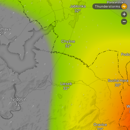
Piekielnik
Jabłonka
Thunderstorms
+
-
ohlava
Chyżne
Pod
Suchá Hora
Liesek
Tvrdošín
W
Oravice