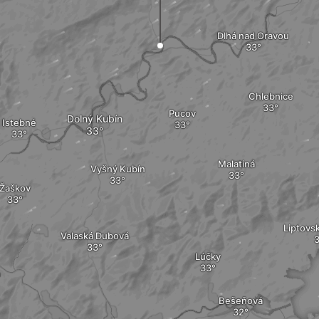
Dlhá nad Oravou
Chlebnice
Pucov
Dolný Kubín
Istebné
Malatiná
Vyšný Kubín
Žaškov
Liptovsk
Valaská Dubová
Lúčky
Bešeňová