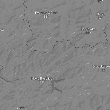
Rycerka Górna
Glinka
Soblówka
ica
Oravská Le
Nová Bystrica
Lutiše