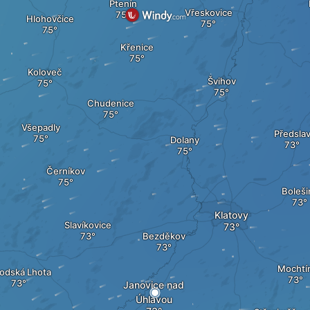
Ptenín
Vřeskovice
Hlohovčice
Křenice
Koloveč
Švihov
Chudenice
Všepadly
Předsla
Dolany
Černíkov
Boleši
Klatovy
Slavíkovice
Bezděkov
Mochtí
odská Lhota
Janovice nad
Úhlavou