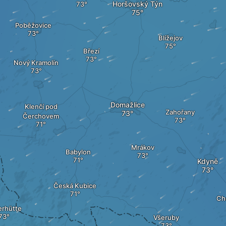
Horšovský Týn
Poběžovice
Blížejov
Březí
Nový Kramolín
Domažlice
Klenčí pod
Zahořany
Čerchovem
Mrákov
Babylon
Kdyně
Česká Kubice
Ch
erhütte
Všeruby