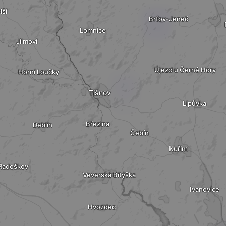
lší
Brťov-Jeneč
Lomnice
Jilmoví
Újezd u Černé Hory
Horní Loučky
Tišnov
Lipůvka
Březina
Deblín
Čebín
Kuřim
Radoškov
Veverská Bítýška
Ivanovice
Hvozdec