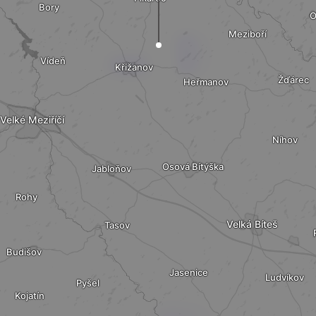
Bory
O
Meziboří
Vídeň
Křižanov
Žďárec
Heřmanov
Velké Meziříčí
Níhov
Osová Bítýška
Jabloňov
Rohy
Velká Bíteš
Tasov
Budišov
Jasenice
Ludvíkov
Pyšel
Kojatín