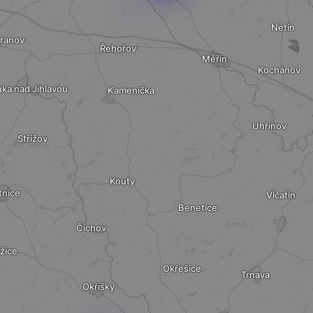
Netín
eranov
Řehořov
Měřín
Kochánov
uka nad Jihlavou
Kamenička
Uhřínov
Střížov
Kouty
tnice
Vlčatín
Benetice
Číchov
žice
Okřešice
Trnava
Okříšky