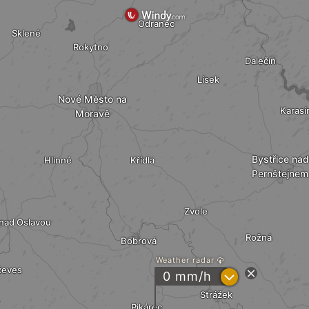
Odranec
Sklené
Rokytno
Dalečín
Lísek
Nové Město na
Karasí
Moravě
Bystřice nad
Hlinné
Křídla
Pernštejnem
Zvole
nad Oslavou
Rožná
Bobrová
Weather radar
ževes
?
0 mm/h
Strážek
Pikárec