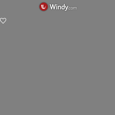
+
-
m
j
