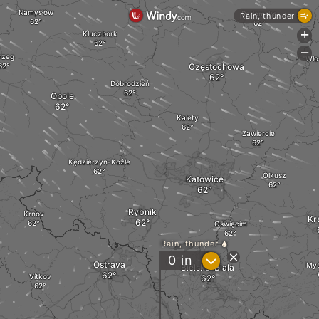
Namysłów
Radomsko
Rain, thunder
Kluczbork
+
-
rzeg
Wło
Częstochowa
Dobrodzień
Opole
Kalety
Zawiercie
Kędzierzyn-Koźle
Olkusz
Katowice
Rybnik
Krnov
Kr
Oświęcim
Rain, thunder
?
0
in
Ostrava
Myś
Bielsko-Biala
Vítkov