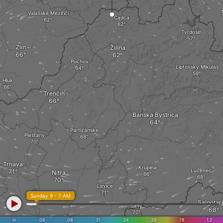
Valašské Meziříčí
Čadca
Tvrdošín
Zlín
Žilina
Púchov
Liptovský Mikuláš
Hluk
Trenčín
Banská Bystrica
Partizánske
Piešťany
Trnava
Krupina
Lučenec
Nitra
Levice
Sunday 9 - 7 AM
Salgótar
Šahy
Nové Zámky
in
.06
.08
.11
.24
.39
.78
1.2