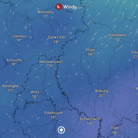
Malmedy
Hillesheim
Lierneux
Sankt Vith
Prüm
Da
Achouffe
Weiswampach
Bastogne
W
Bitburg
Wiltz
Ettelbruck
Echternach
Trier