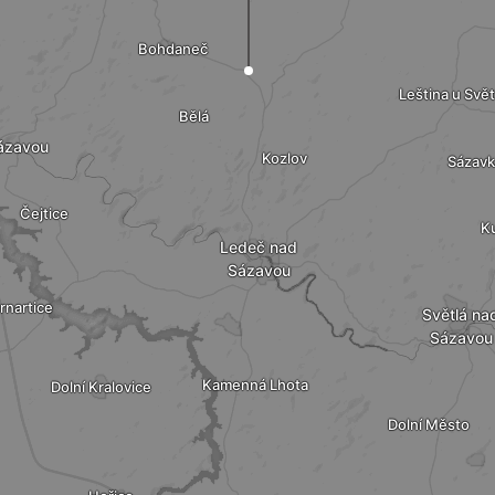
Bohdaneč
Leština u Svět
Bělá
ázavou
Kozlov
Sázavk
Čejtice
K
Ledeč nad
Sázavou
rnartice
Světlá na
Sázavou
Kamenná Lhota
Dolní Kralovice
Dolní Město