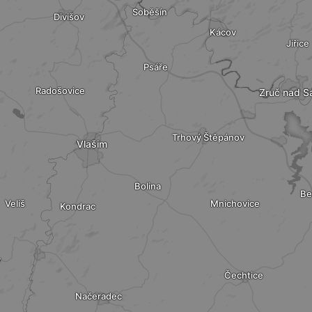
Soběšín
Divišov
Kácov
Jiřice
Psáře
Radošovice
Zruč nad S
Trhový Štěpánov
Vlašim
Bolina
Be
Veliš
Mnichovice
Kondrac
v
Čechtice
Načeradec