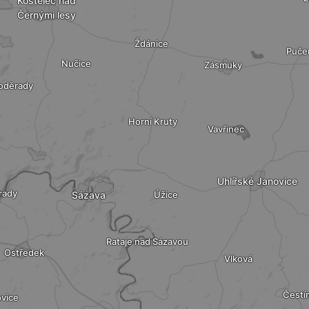
Kostelec nad
Černými lesy
Ždánice
Puče
Nučice
Zásmuky
oděrady
Horní Kruty
Vavřinec
Uhlířské Janovice
rady
Sázava
Úžice
Rataje nad Sázavou
Ostředek
Vlková
Čestí
vice