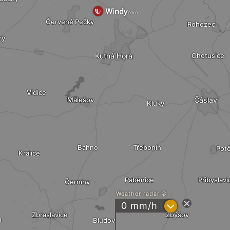
Červené Pečky
Rohozec
ry
Kutná Hora
Chotusice
Vidice
Malešov
Čáslav
Kluky
Bahno
Třebonín
Pot
Kralice
Paběnice
Přibyslavi
Černíny
Weather radar
?
0 mm/h
Zbraslavice
Zbýšov
n
Bludov