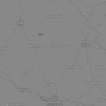
Li
Maleč
Uhelná Příbram
lé
Habry
a
Chotěboř
Kámen
Jilem
unemil
Bí
Rozsochatec
d
Hájek
Lučice
Česká Bělá
Rozňák
Okrouhlice
Žižko
Havlíčkův Brod
Krásná Hora