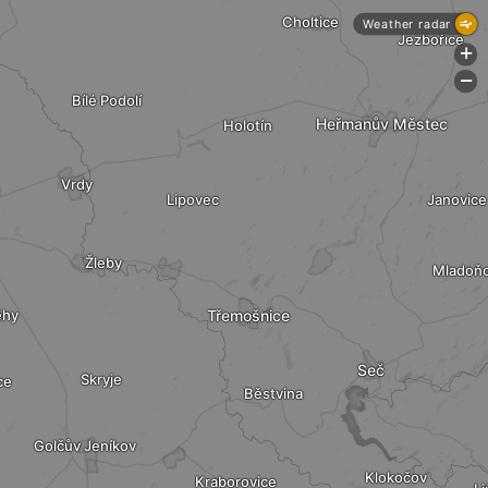
Choltice
Weather radar
Jezbořice
+
-
Bílé Podolí
Heřmanův Městec
Holotín
Vrdy
Lipovec
Janovice
Žleby
Mladoňo
ěhy
Třemošnice
Seč
Skryje
ce
Běstvina
Golčův Jeníkov
Klokočov
Kraborovice