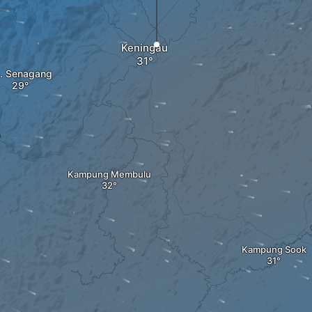
Keningau
. Senagang
p
Kampung Membulu
Kampung Sook