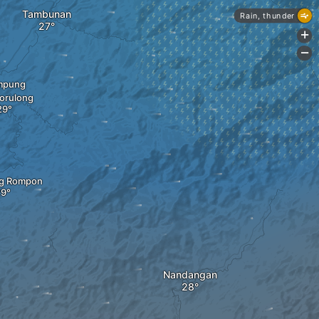
Tambunan
Rain, thunder
+
-
mpung
orulong
g Rompon
Nandangan