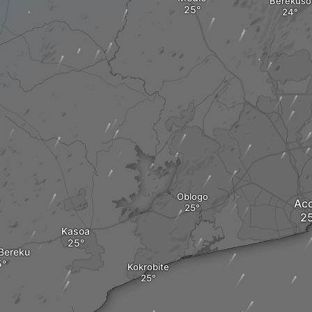
Berekuso
Oblogo
Ac
Kasoa
Bereku
Kokrobite