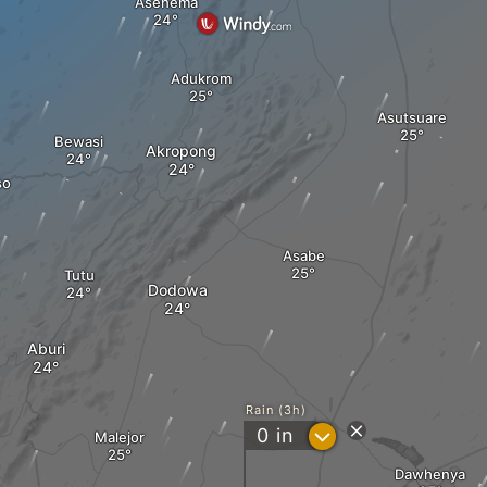
Asenema
Adukrom
Asutsuare
Bewasi
Akropong
so
Asabe
Tutu
Dodowa
Aburi
Rain (3h)
?
0
in
Malejor
Dawhenya