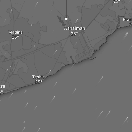
Pra
Ashaiman
Madina
Teshie
cra