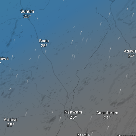
Suhum
Badu
Adaw
hiwa
Nsawam
Amanforom
Adaiso
Medie