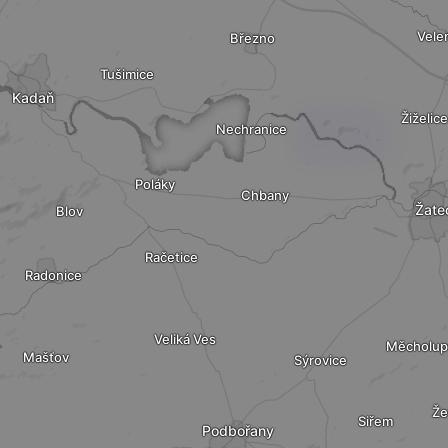
Vele
Březno
Tušimice
Kadaň
Žiželice
Nechranice
Poláky
Chbany
Žate
Blov
Račetice
Radonice
Veliká Ves
Měcholup
Mašťov
Sýrovice
Že
Siřem
Podbořany