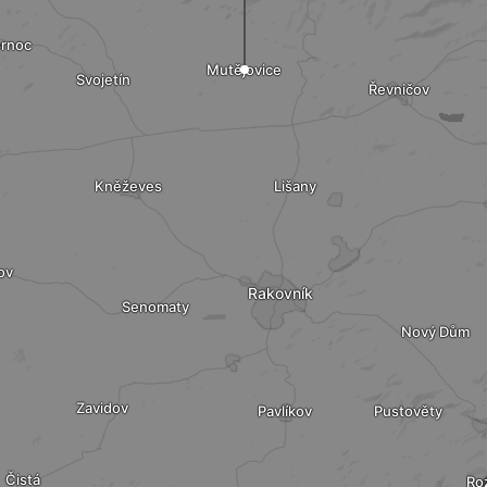
ernoc
Mutějovice
Svojetín
Řevničov
Kněževes
Lišany
ov
Rakovník
Senomaty
Nový Dům
Zavidov
Pavlíkov
Pustověty
Čistá
Ro