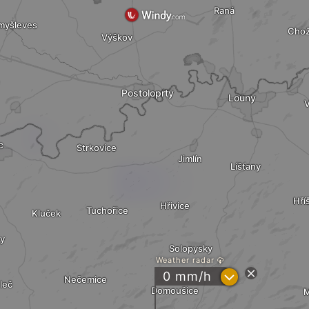
Raná
myšleves
Cho
Výškov
Postoloprty
Louny
V
c
Strkovice
Jimlín
Líšťany
Hří
Hřivice
Tuchořice
Kluček
y
Solopysky
Weather radar
?
0 mm/h
Nečemice
leč
Domoušice
M