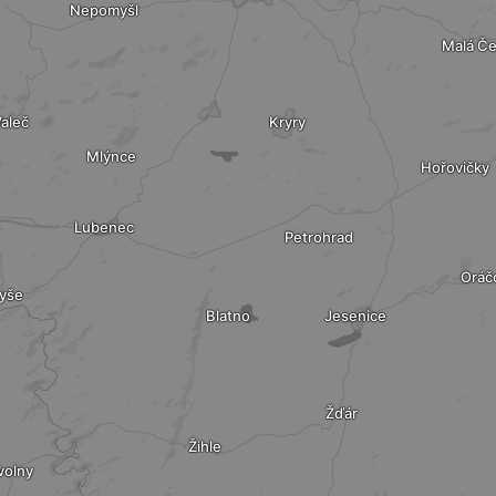
Nepomyšl
Malá Č
aleč
Kryry
Mlýnce
Hořovičky
Lubenec
Petrohrad
Oráč
yše
Blatno
Jesenice
Žďár
Žihle
volny