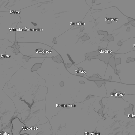
Mšec
Pchery
Smečno
Mšecké Žehrovice
Stochov
Kladno
Ruda
Doksy
Unhošť
Bratronice
Pti
Sýkořice
ztoky
Chyňava