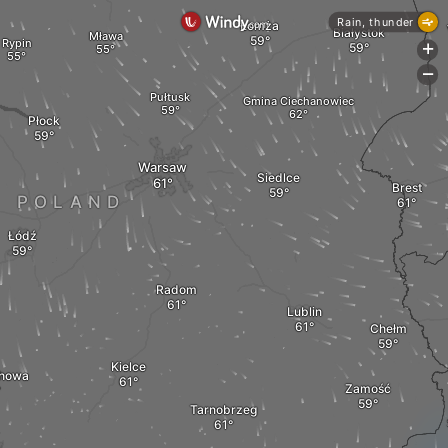
Rain, thunder
Łomża
Białystok
Mława
Rypin
+
-
Pułtusk
Gmina Ciechanowiec
Płock
Warsaw
Siedlce
Brest
POLAND
Łódź
Radom
Lublin
Chełm
Kielce
chowa
Zamość
Tarnobrzeg