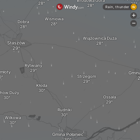
Brodowa Góra
Rain, thunder
+
Wiśniowa
Dobra
-
Wiązownica Duża
Staszów
Rytwiany
młoty
Gmin
Strzegom
Kłoda
chów Duży
Ossala
Rudniki
Wilkowa
Gmina Połaniec