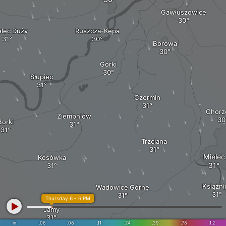
Gawłuszowice
elec Duży
Ruszcza-Kępa
Borowa
Górki
Słupiec
Czermin
Chorz
Ziempniów
Borki
Trzciana
Mielec
Kosówka
Książni
Wadowice Górne
Thursday 6 - 6 PM
Jamy
in
.06
.08
.11
.24
.39
.78
1.2