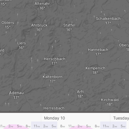
Altenahr
Schalkenbach
Obliers
Ahrbrück
Staffel
Liers
Oberz
Hannebach
uld
Herschbach
Kempenich
Kaltenborn
Arft
Adenau
Kirchwald
Herresbach
Quiddelbach
Monday 10
Tuesday
11
2
5
8
11
2
5
8
11
2
5
8
11
2
5
AM
PM
PM
PM
PM
AM
AM
AM
AM
PM
PM
PM
PM
AM
AM