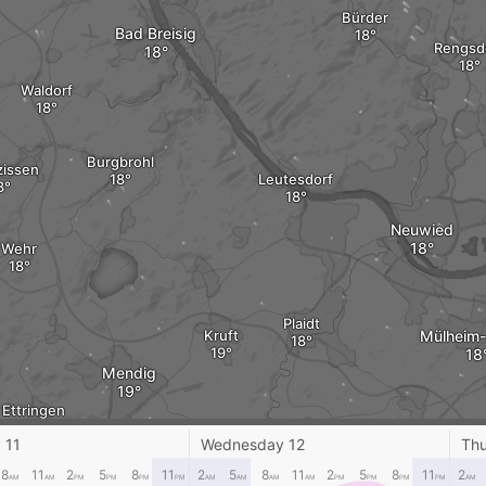
Bürder
Bad Breisig
Rengsd
Waldorf
Burgbrohl
issen
Leutesdorf
Neuwied
Wehr
Plaidt
Kruft
Mülheim-
Mendig
Ettringen
Ochtendung
 11
Wednesday 12
Thu
Wolken
8
11
2
5
8
11
2
5
8
11
2
5
8
11
2
Welling
AM
Mayen
AM
PM
PM
PM
PM
AM
AM
AM
AM
PM
PM
PM
PM
AM