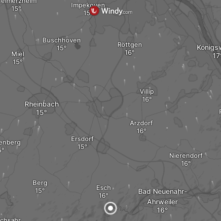
eimerzheim
Impekoven
Buschhoven
Röttgen
Königs
Miel
Villip
Rheinbach
Arzdorf
Ersdorf
enberg
Nierendorf
Berg
Esch
Bad Neuenahr-
Ahrweiler
rchsahr