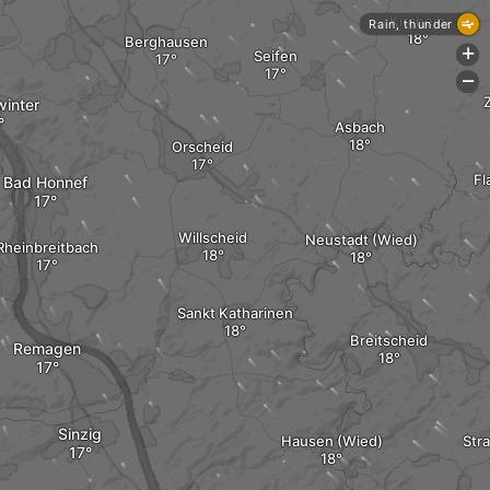
Kircheib
Rain, thunder
Berghausen
+
Seifen
-
winter
Asbach
Orscheid
Fl
Bad Honnef
Willscheid
Neustadt (Wied)
Rheinbreitbach
Sankt Katharinen
Breitscheid
Remagen
Sinzig
Hausen (Wied)
Str