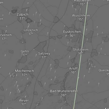
Hausweiler
H
im
Zulpich
Wüschheim
en
Linzenich
Euskirchen
rvenich
Stotzheim
Gehn
Satzvey
r
Arloff
Queck
Mechernich
Bad Münstereifel
Weyer
Ki