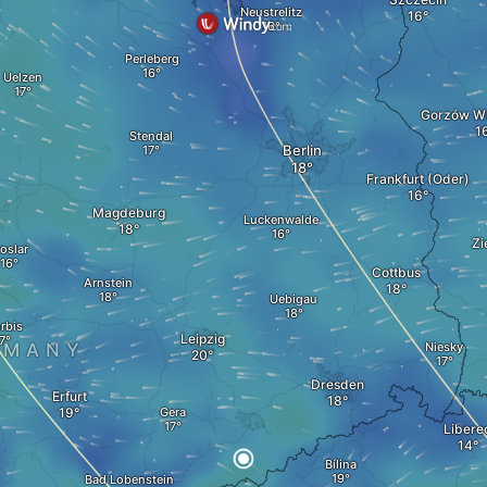
Neustrelitz
Perleberg
Uelzen
Gorzów Wi
Stendal
Berlin
Frankfurt (Oder)
Magdeburg
Luckenwalde
Zi
oslar
Cottbus
Arnstein
Uebigau
rbis
Leipzig
RMANY
Niesky
Dresden
Erfurt
Gera
Libere
Bílina
Bad Lobenstein