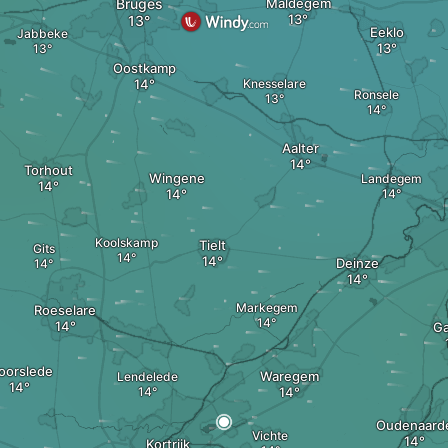
Bruges
Maldegem
Eeklo
Jabbeke
Oostkamp
Knesselare
Ronsele
Aalter
Torhout
Wingene
Landegem
Koolskamp
Tielt
Gits
Deinze
Markegem
Roeselare
Ga
oorslede
Waregem
Lendelede
Oudenaard
Vichte
Kortrijk