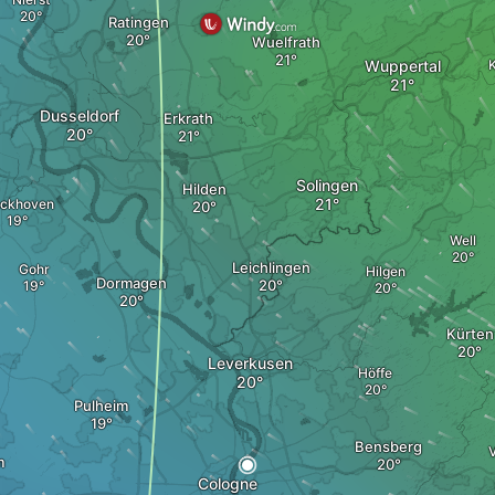
Ratingen
Wuelfrath
Wuppertal
K
Dusseldorf
Erkrath
Solingen
Hilden
ckhoven
Well
Leichlingen
Gohr
Hilgen
Dormagen
Kürten
Leverkusen
Höffe
Pulheim
Bensberg
V
m
Cologne