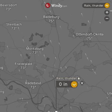
Beiersdorf
Rain, thunder
H
+
Radeburg
-
Steinbach
Ottendorf-Okrilla
a
Moritzburg
Friedewald
ig
Rain, thunder
Radebeul
?
0
in
erg
Ull