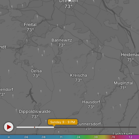
Dresden
Freital
Bannewitz
ndt
Heidena
Oelsa
Kreischa
Müglitztal
endorf
Hausdorf
Dippoldiswalde
Sunday 9 - 9 PM
Cunnersdorf
Liebstadt
in
.06
.08
.11
.24
.39
.78
1.2