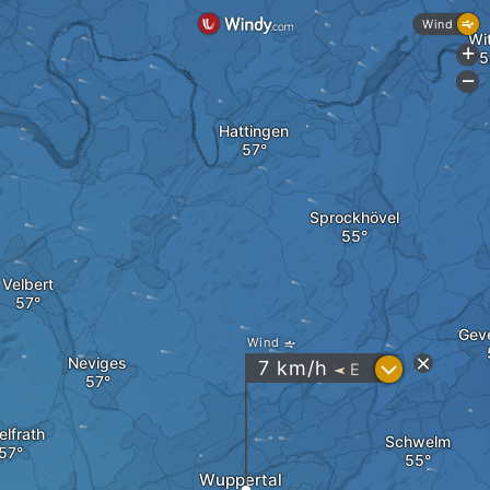
Wind
Wi
+
-
Hattingen
Sprockhövel
Velbert
Gev
Wind
Neviges
?
7
km/h
E
"
lfrath
Schwelm
Wuppertal