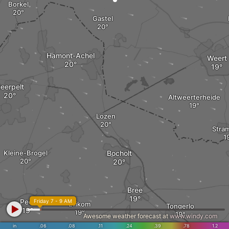
Borkel
Gastel
Hamont-Achel
Weert
eerpelt
Altweerterheide
Lozen
Stra
Kleine-Brogel
Bocholt
Bree
Peer
Friday 7 - 9 AM
Ellikom
Tongerlo
Awesome weather forecast at
www.windy.com
in
.06
.08
.11
.24
.39
.78
1.2