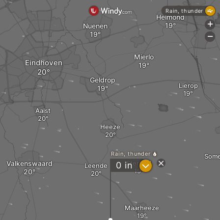
Rain, thunder
Helmond
+
Nuenen
-
Mierlo
Eindhoven
Geldrop
Lierop
Aalst
Heeze
Rain, thunder
Some
Valkenswaard
Sterksel
?
0
in
Leende
Maarheeze