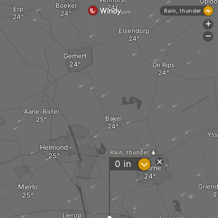
Oploo
Boekel
Erp
Rain, thunder
+
Elsendorp
-
Gemert
De Rips
Aarle-Rixtel
Bakel
Yss
Helmond
Rain, thunder
?
0
in
Deurne
Mierlo
Grien
Lierop