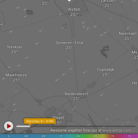
Liessel
Asten
ze
Neerkant
Someren-Eind
Sterksel
Mei
Ospeldijk
Maarheeze
He
Nederweert
Weert
Saturday 8 - 4 PM
Awesome weather forecast at
www.windy.com
Bae
in
.06
.08
.11
.24
.39
.78
1.2