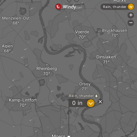
Hünxe
Rain, thunder
+
Menzelen-Ost
-
Bruckhausen
Voerde
Alpen
Dinslaken
Rheinberg
Orsoy
Rain, thunder
Kamp-Lintfort
?
0
in
Moers