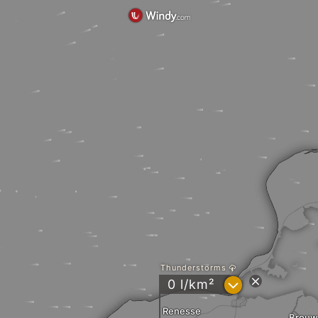
Thunderstorms
?
0 l/km²
Renesse
Brouw