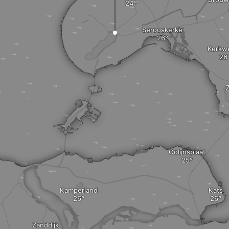
Serooskerke
Kerkw
Z
Colijnsplaat
Kamperland
Kats
Zanddijk