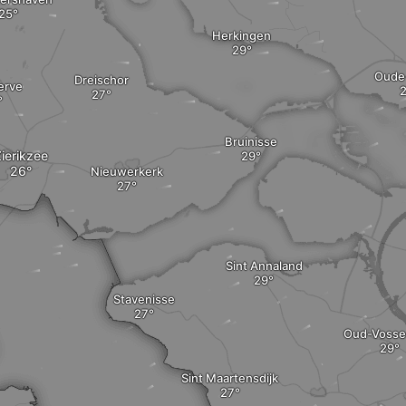
Herkingen
Oude
Dreischor
erve
Bruinisse
ierikzee
Nieuwerkerk
Sint Annaland
Stavenisse
Oud-Voss
Sint Maartensdijk