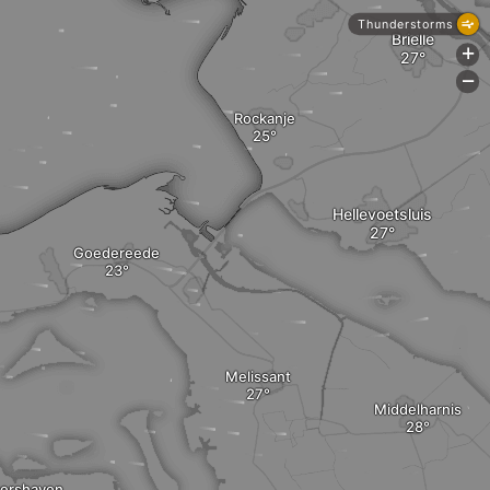
Thunderstorms
Brielle
+
-
Rockanje
Hellevoetsluis
Goedereede
Melissant
Middelharnis
ershaven