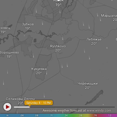
Маршала
Зубков
ховец
Лебяжье
Ryshkovo
Ворошнево
Кукуевка
Черёмушки
Селиховы Дворы
Saturday 8 - 10 PM
Awesome weather forecast at
www.windy.com
in
.06
.08
.11
.24
.39
.78
1.2