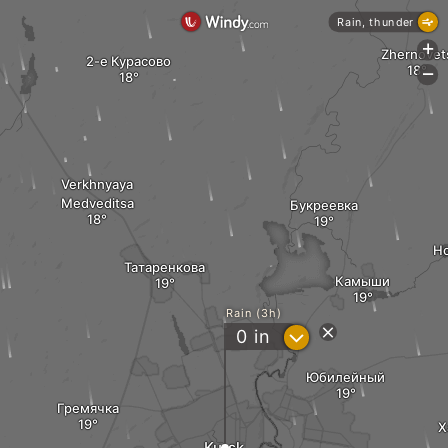
Rain, thunder
+
Zhernovet
2-е Курасово
-
Verkhnyaya
Medveditsa
Букреевка
Н
Татаренкова
Камыши
Rain (3h)
?
0
in
Юбилейный
Гремячка
Х
Kursk