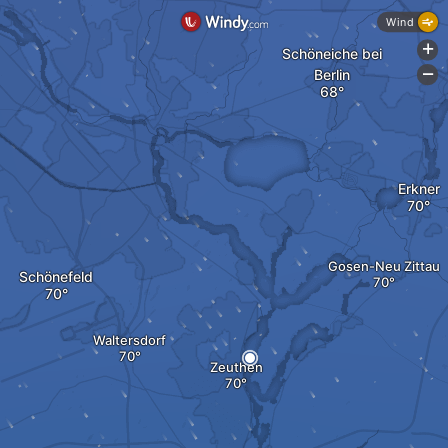
Wind
+
Schöneiche bei
Berlin
-
Erkner
Gosen-Neu Zittau
Schönefeld
Waltersdorf
Zeuthen