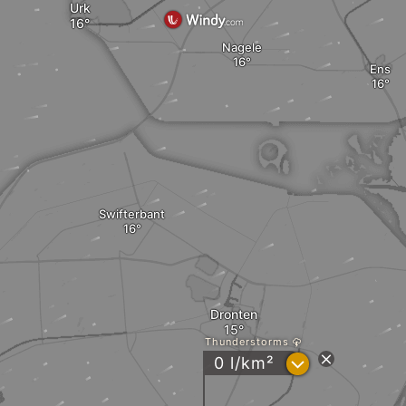
Urk
Nagele
Ens
Swifterbant
Dronten
Thunderstorms
?
0 l/km²