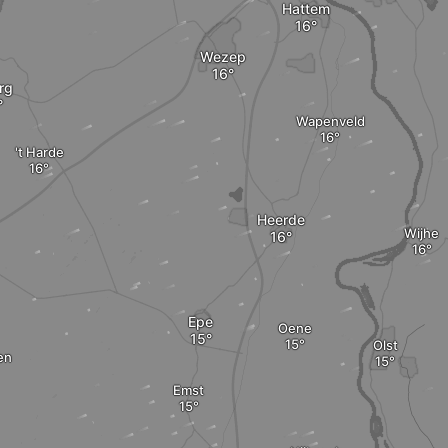
Hattem
Wezep
rg
Wapenveld
't Harde
Heerde
Wijhe
Epe
Oene
Olst
en
Emst