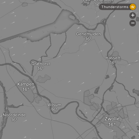
Thunderstorms
+
-
Genemuiden
Hasselt
Grafhorst
Kampen
Wilsum
Noordeinde
Zwolle