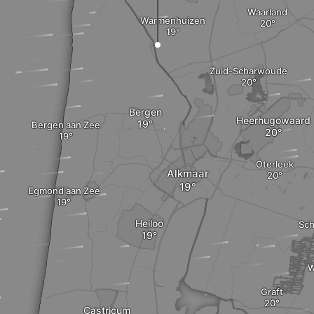
Waarland
Warmenhuizen
Zuid-Scharwoude
Bergen
Heerhugowaard
Bergen aan Zee
Oterleek
Alkmaar
Egmond aan Zee
Heiloo
Sc
W
Graft
Castricum