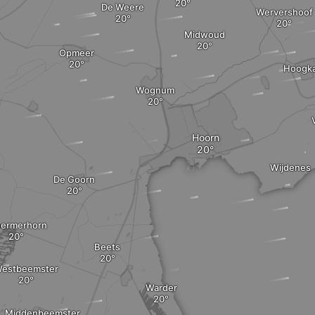
De Weere
Wervershoof
Midwoud
Opmeer
Hoogka
Wognum
Hoorn
Wijdenes
De Goorn
hermerhorn
Beets
estbeemster
Warder
Middenbeemster