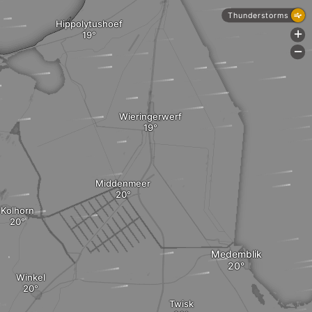
Thunderstorms
Hippolytushoef
+
-
Wieringerwerf
Middenmeer
Kolhorn
Medemblik
Winkel
Twisk