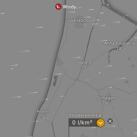
Julianadorp
Anna Paulowna
't Zand
Schagen
Petten
Thunderstorms
?
0 l/km²