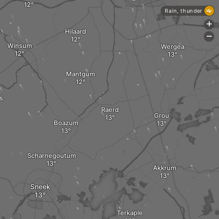
Rain, thunder
+
Hilaard
-
Winsum
Wergea
Mantgum
s
Raerd
Grou
Boazum
Scharnegoutum
Akkrum
Sneek
Terkaple