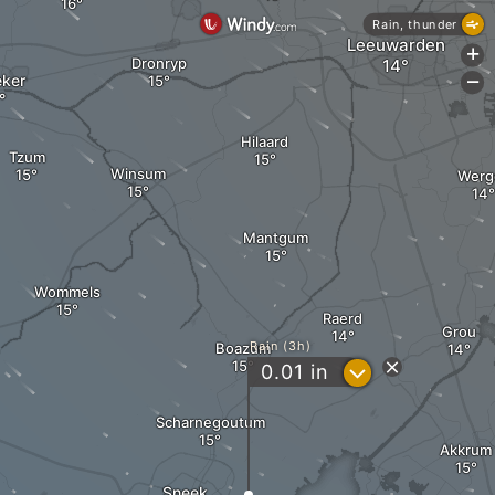
Rain, thunder
Leeuwarden
+
Dronryp
eker
-
Hilaard
Tzum
Winsum
Werg
Mantgum
Wommels
Raerd
Grou
Rain (3h)
Boazum
?
0.01
in
Scharnegoutum
Akkrum
Sneek