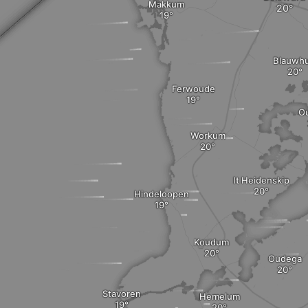
Makkum
Blauwhu
Ferwoude
O
Workum
It Heidenskip
Hindeloopen
Koudum
Oudega
Stavoren
Hemelum