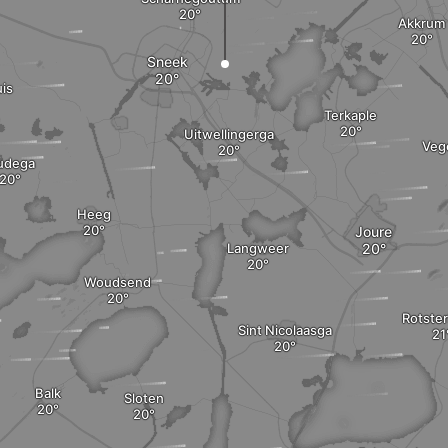
Akkrum
Sneek
is
Terkaple
Uitwellingerga
Veg
udega
Heeg
Joure
Langweer
Woudsend
Rotste
Sint Nicolaasga
Balk
Sloten