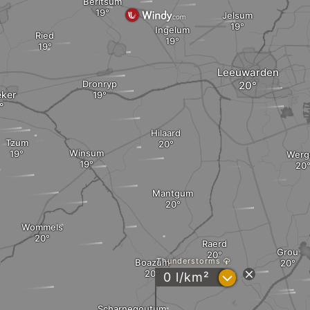
Berltsum
Jelsum
Ingelum
Ried
Leeuwarden
Dronryp
eker
Hilaard
Tzum
Winsum
Werg
Mantgum
Wommels
Raerd
Grou
Thunderstorms
Boazum
?
0 l/km²
Scharnegoutum