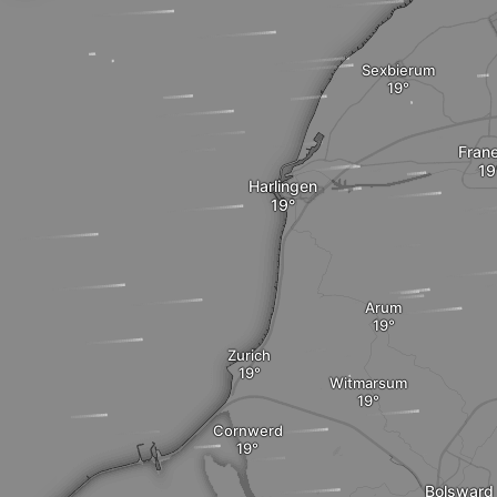
Sexbierum
Fran
Harlingen
Arum
Zurich
Witmarsum
Cornwerd
Bolsward