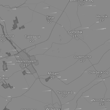
Beetsterzwaag
Hemrik
Tijnje
Gorredijk
elinsoord
Tjalleberd
Oudehorne
Heerenveen
Oldeberkoop
Mildam
rhaule
Ter Idzard
Noordwold
Wolvega