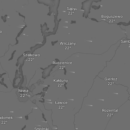
Sąpy
Boguszewo
o
Sam
Wilczany
Szałkowo
Rudzienice
Gierłoż
Kałduny
Iława
Ławice
Rożental
adomek
Smolniki