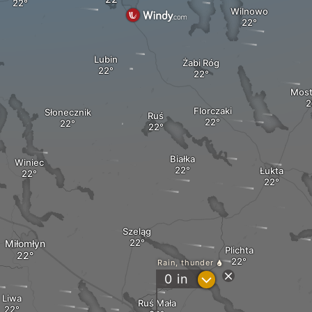
Wilnowo
Lubin
Żabi Róg
Mos
Florczaki
Słonecznik
Ruś
Białka
Winiec
Łukta
Szeląg
Miłomłyn
Plichta
Rain, thunder
?
0
in
Liwa
Ruś Mała