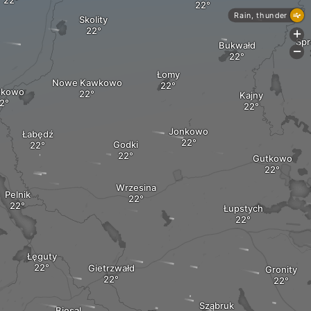
Rain, thunder
Skolity
+
Sp
Bukwałd
-
Łomy
Nowe Kawkowo
tkowo
Kajny
Jonkowo
Łabędź
Godki
Gutkowo
Wrzesina
Pelnik
Łupstych
Łęguty
Gietrzwałd
Gronity
Sząbruk
Biesal