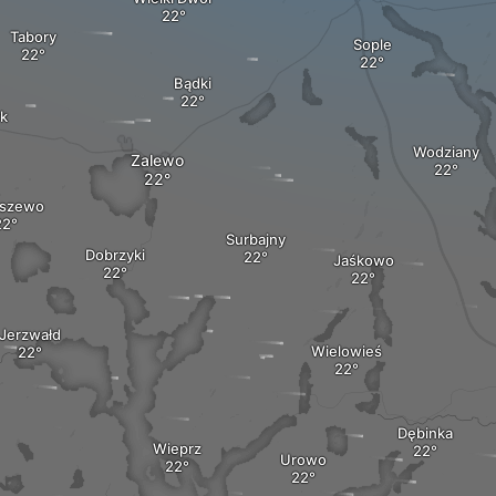
Tabory
Sople
Bądki
k
Wodziany
Zalewo
oszewo
Surbajny
Dobrzyki
Jaśkowo
Jerzwałd
Wielowieś
Dębinka
Wieprz
Urowo