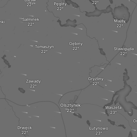
Pęglity
Salminek
Majdy
nki
Gębiny
Tomaszyn
Stawiguda
Gryźliny
Zawady
Olsztynek
Waszeta
O
Drwęck
Łutynowo