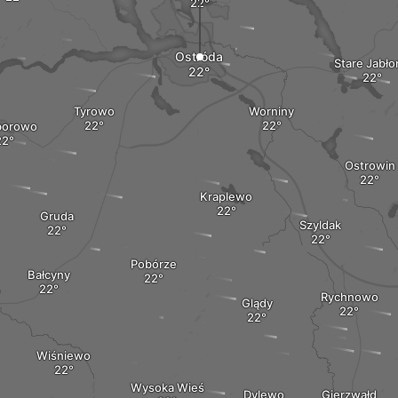
Ostróda
Stare Jabło
Tyrowo
Worniny
borowo
Ostrowin
Kraplewo
Gruda
Szyldak
Pobórze
Bałcyny
Rychnowo
Glądy
Wiśniewo
Wysoka Wieś
Dylewo
Gierzwałd