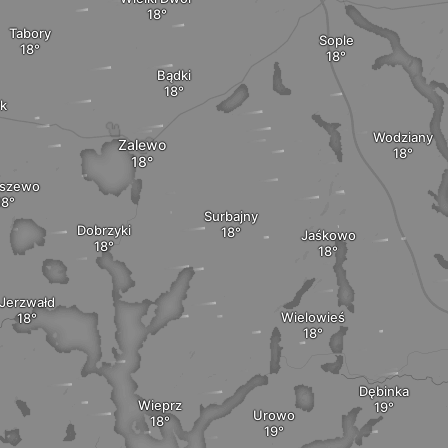
Tabory
Sople
Bądki
k
Wodziany
Zalewo
oszewo
Surbajny
Dobrzyki
Jaśkowo
Jerzwałd
Wielowieś
Dębinka
Wieprz
Urowo