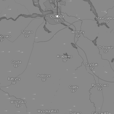
Ostróda
Stare Jabło
Tyrowo
Worniny
borowo
Ostrowin
Kraplewo
Gruda
Szyldak
Pobórze
Bałcyny
Rychnowo
Glądy
Wiśniewo
Wysoka Wieś
Dylewo
Gierzwałd