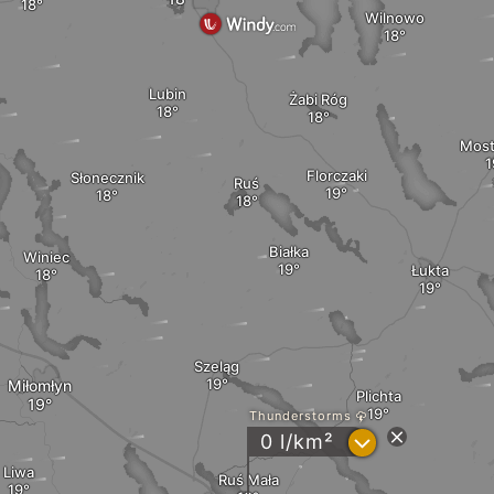
Wilnowo
Lubin
Żabi Róg
Mos
Florczaki
Słonecznik
Ruś
Białka
Winiec
Łukta
Szeląg
Miłomłyn
Plichta
Thunderstorms
?
0 l/km²
Liwa
Ruś Mała