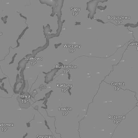
Sąpy
Boguszewo
o
Sam
Wilczany
Szałkowo
Rudzienice
Gierłoż
Kałduny
Iława
Ławice
Rożental
adomek
Smolniki