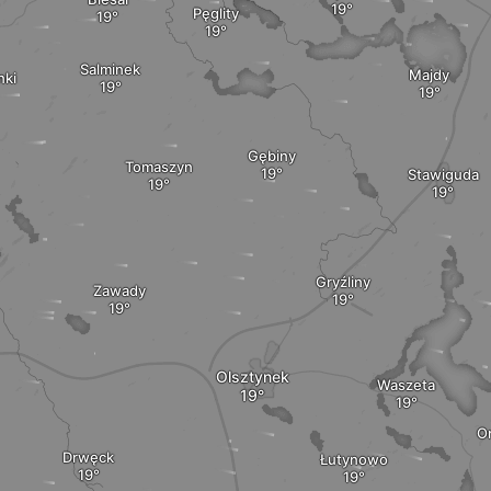
Pęglity
Salminek
Majdy
nki
Gębiny
Tomaszyn
Stawiguda
Gryźliny
Zawady
Olsztynek
Waszeta
O
Drwęck
Łutynowo