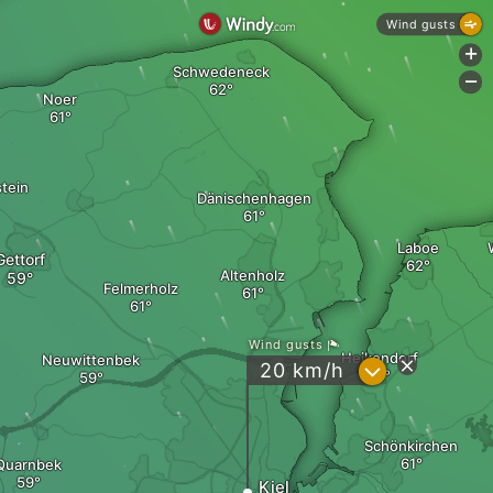
Wind gusts
+
Schwedeneck
-
Noer
tein
Dänischenhagen
Laboe
Gettorf
Altenholz
Felmerholz
Wind gusts
Heikendorf
Neuwittenbek
?
20
km/h
Schönkirchen
Quarnbek
Kiel