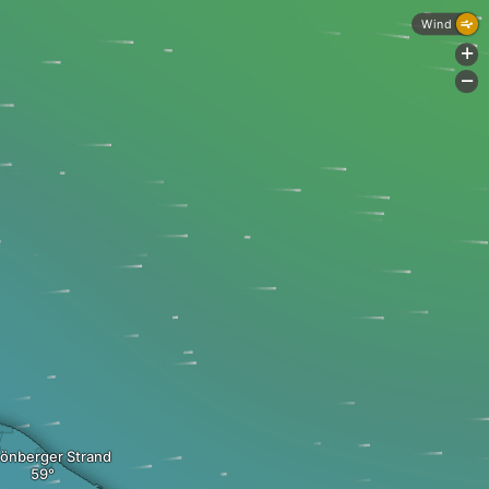
Wind
+
-
önberger Strand