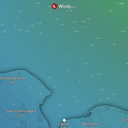
Schwedeneck
Dänischenhagen
Sch
Laboe
Wendtorf